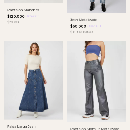
Pantalon Manchas
$120.000
-
40
%
OFF
Jean Metalizado
$200.000
$60.000
-
100
%
OFF
$18.000.080.000
Falda Larga Jean
Pantalón MomFit Metalizado