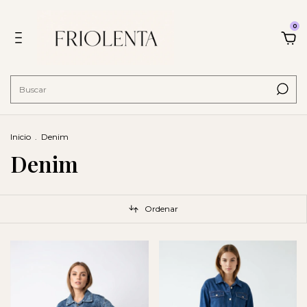
0
Inicio
.
Denim
Denim
Ordenar