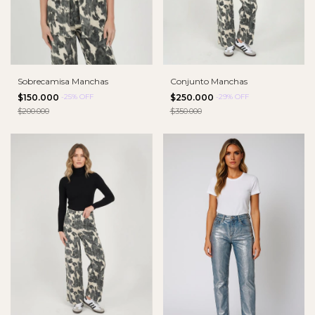
Sobrecamisa Manchas
Conjunto Manchas
$150.000
-
25
%
OFF
$250.000
-
29
%
OFF
$200.000
$350.000