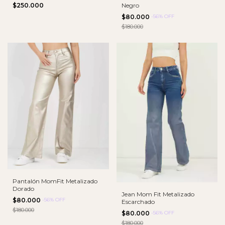
$250.000
Negro
$80.000
-
56
%
OFF
$180.000
Pantalón MomFit Metalizado
Dorado
Jean Mom Fit Metalizado
$80.000
-
56
%
OFF
Escarchado
$180.000
$80.000
-
56
%
OFF
$180.000