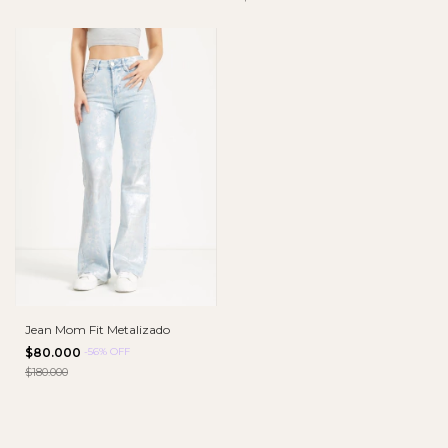
Jean Mom Fit Metalizado
$80.000
-
56
%
OFF
$180.000